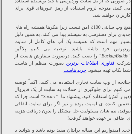
در صورتی که از یک سایت وردپرسی با چند نویسنده استفاده
می کنید، متوجه لزوم استفاده از رمز عبورهای قوی برای
کاربران خواهید شد.
هیچ وب
سایتی 100٪ امن نیست زیرا هکرها همیشه راه های
جدیدی برای دسترسی به سیستم پیدا می کنند. به همین دلیل
بسیار مهم است که همیشه بک آپ های کامل از سایت
وردپرس خود داشته باشید. توصیه می کنیم پلاگین
“
BackupBuddy
”
را نصب کنید. درصورت سفارش هاست از
شرکت
فناوری اطلاعات برترین
بصورت منظم از هاست
شما بکاپ تهیه میشود.
خرید هاست
چنانچه از وب سایت تجاری استفاده می کنید، اکیداً توصیه
می کنیم برای جلوگیری از حملات به سایت از یک فایروال
(دیوار آتش) استفاده کنید. پیشنهاد ما
“
Sucuri
“
است چرا که
تضمین کننده ی امنیت بوده و نیز اگر برای سایت اتفاقی
بیوفتد، تیم شان مسئولیت حل مشکل را بدون دریافت هزینه
ی اضافی بر عهده خواهند گرفت!
خب. امیدواریم این مقاله برایتان مفید بوده باشد و بتوانید با