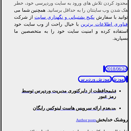
محدود کردن تلاش های ورود به سایت وردپرسی خود، خطر
هک شدن وب سایتتان را به حداقل برسانید.
همچنین شما می
توانید با سفارش
پکیج پشتیبانی و نگهداری سایت
از شرکت
فناوری اطلاعات برترین
با خیال راحت از وب سایت خود
استفاده کرده و امنیت سایت خود را به متخصصین ما
بسپارید.
2018/06/24
آموزش
آموزش وردپرس
محافظت از دایرکتوری مدیریت وردپرس توسط
قبلی
رمز عبور
عدم ارائه سرویس هاست لینوکس رایگان
بعدی
روشنک خدابخش
Author posts